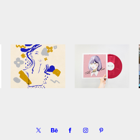
gif animation study 3   
Tell me a lie   - 
- Personal work
Personal work