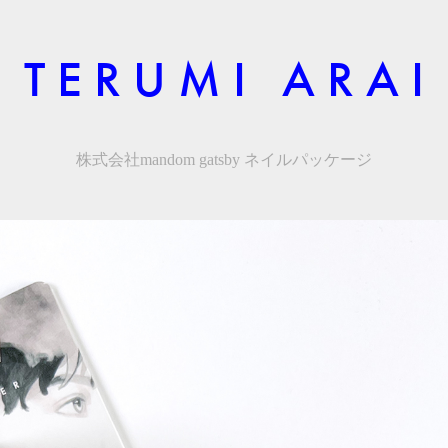
T E R U M I   A R A I
株式会社mandom gatsby ネイルパッケージ