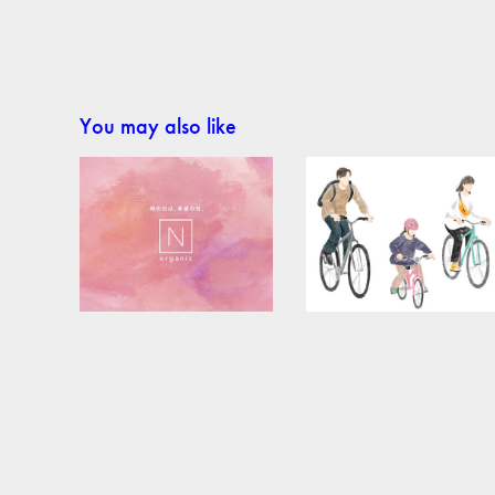
You may also like
野村不動産「プラウ
N organic×川崎鷹也
ドシーズン大森」イ
さんコラボMOVIE
ラストMAP