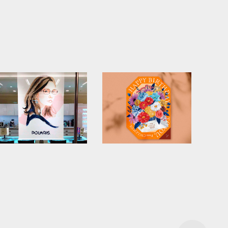
POLARIS キービジュ
株式会社ナリス化粧
アル
品 バースデーDM