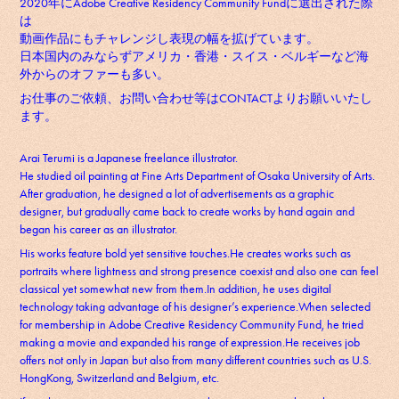
2020年にAdobe Creative Residency Community Fundに選出された際
は
動画作品にもチャレンジし表現の幅を拡げています。
日本国内のみならずアメリカ・香港・スイス・ベルギーなど海
外からのオファーも多い。
お仕事のご依頼、お問い合わせ等はCONTACTよりお願いいたし
ます。
Arai Terumi is a Japanese freelance illustrator.
He studied oil painting at Fine Arts Department of Osaka University of Arts.
After graduation, he designed a lot of advertisements as a graphic
designer, but gradually came back to create works by hand again and
began his career as an illustrator.
His works feature bold yet sensitive touches.He creates works such as
portraits where lightness and strong presence coexist and also one can feel
classical yet somewhat new from them.In addition, he uses digital
technology taking advantage of his designer’s experience.When selected
for membership in Adobe Creative Residency Community Fund, he tried
making a movie and expanded his range of expression.He receives job
offers not only in Japan but also from many different countries such as U.S.
HongKong, Switzerland and Belgium, etc.