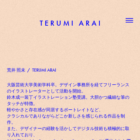
T E R U M I   A R A I
荒井 照未 / TERUMI ARAI
大阪芸術大学美術学科卒。
デザイン事務所を経てフリーランス
のイラストレーターとして活動を開始。
鈴木成一装丁イラストレーション塾受講。
大胆かつ繊細な筆の
タッチが特徴。
軽やかさと存在感が同居するポートレイトなど、
クラシカルでありながらどこか新しさを感じられる作品を制
作。
また、デザイナーの経験を活かしてデジタル技術も積極的に取
り入れており、