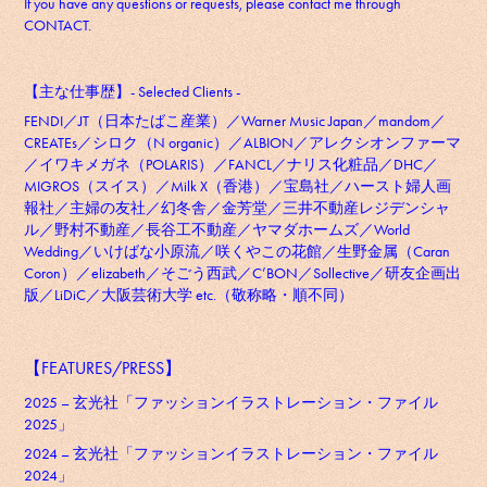
If you have any questions or requests, please contact me through
CONTACT.
【主な仕事歴】- Selected Clients -
FENDI／JT（日本たばこ産業）／Warner Music Japan／mandom／
CREATEs／シロク（N organic）／ALBION／アレクシオンファーマ
／イワキメガネ（POLARIS）／FANCL／ナリス化粧品／DHC／
MIGROS（スイス）／Milk X（香港）／宝島社／ハースト婦人画
報社／主婦の友社／幻冬舎／金芳堂／三井不動産レジデンシャ
ル／野村不動産／長谷工不動産／ヤマダホームズ／World
Wedding／いけばな小原流／咲くやこの花館／生野金属（Caran
Coron）／elizabeth／そごう西武／C’BON／Sollective／研友企画出
版／LiDiC／大阪芸術大学 etc.（敬称略・順不同）
【FEATURES/PRESS】
2025 – 玄光社「ファッションイラストレーション・ファイル
2025
」
2024 – 玄光社「ファッションイラストレーション・ファイル
2024」